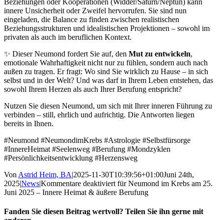
Beziehungen oder Kooperationen (Widder/Saturn/Neptun) kann
innere Unsicherheit oder Zweifel hervorrufen. Sie sind nun
eingeladen, die Balance zu finden zwischen realistischen
Beziehungsstrukturen und idealistischen Projektionen – sowohl im
privaten als auch im beruflichen Kontext.
✨ Dieser Neumond fordert Sie auf, den
Mut zu entwickeln
,
emotionale Wahrhaftigkeit nicht nur zu fühlen, sondern auch nach
außen zu tragen. Er fragt: Wo sind Sie wirklich zu Hause – in sich
selbst und in der Welt? Und was darf in Ihrem Leben entstehen, das
sowohl Ihrem Herzen als auch Ihrer Berufung entspricht?
Nutzen Sie diesen Neumond, um sich mit Ihrer inneren Führung zu
verbinden – still, ehrlich und aufrichtig. Die Antworten liegen
bereits in Ihnen.
#Neumond #NeumondimKrebs #Astrologie #Selbstfürsorge
#InnereHeimat #Seelenweg #Berufung #Mondzyklen
#Persönlichkeitsentwicklung #Herzensweg
Von
Astrid Heim, BA
|
2025-11-30T10:39:56+01:00
Juni 24th,
2025
|
News
|
Kommentare deaktiviert
für Neumond im Krebs am 25.
Juni 2025 – Innere Heimat & äußere Berufung
Fanden Sie diesen Beitrag wertvoll? Teilen Sie ihn gerne mit