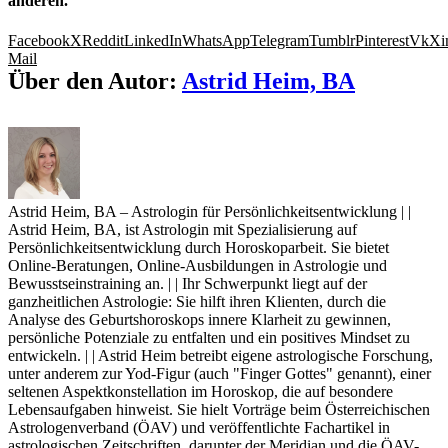
anderen.
Facebook
X
Reddit
LinkedIn
WhatsApp
Telegram
Tumblr
Pinterest
Vk
Xi
Mail
Über den Autor:
Astrid Heim, BA
Astrid Heim, BA – Astrologin für Persönlichkeitsentwicklung | |
Astrid Heim, BA, ist Astrologin mit Spezialisierung auf
Persönlichkeitsentwicklung durch Horoskoparbeit. Sie bietet
Online-Beratungen, Online-Ausbildungen in Astrologie und
Bewusstseinstraining an. | | Ihr Schwerpunkt liegt auf der
ganzheitlichen Astrologie: Sie hilft ihren Klienten, durch die
Analyse des Geburtshoroskops innere Klarheit zu gewinnen,
persönliche Potenziale zu entfalten und ein positives Mindset zu
entwickeln. | | Astrid Heim betreibt eigene astrologische Forschung,
unter anderem zur Yod-Figur (auch "Finger Gottes" genannt), einer
seltenen Aspektkonstellation im Horoskop, die auf besondere
Lebensaufgaben hinweist. Sie hielt Vorträge beim Österreichischen
Astrologenverband (ÖAV) und veröffentlichte Fachartikel in
astrologischen Zeitschriften, darunter der Meridian und die ÖAV-