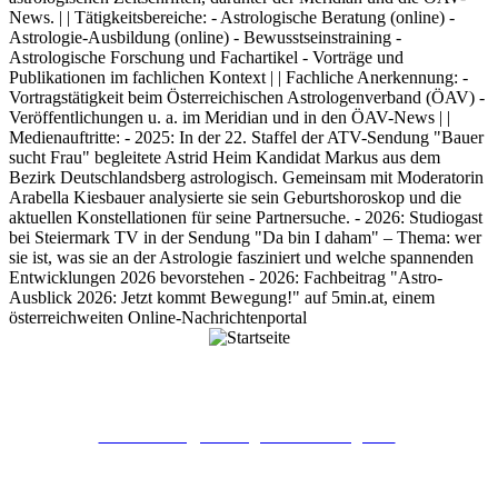
News. | | Tätigkeitsbereiche: - Astrologische Beratung (online) -
Astrologie-Ausbildung (online) - Bewusstseinstraining -
Astrologische Forschung und Fachartikel - Vorträge und
Publikationen im fachlichen Kontext | | Fachliche Anerkennung: -
Vortragstätigkeit beim Österreichischen Astrologenverband (ÖAV) -
Veröffentlichungen u. a. im Meridian und in den ÖAV-News | |
Medienauftritte: - 2025: In der 22. Staffel der ATV-Sendung "Bauer
sucht Frau" begleitete Astrid Heim Kandidat Markus aus dem
Bezirk Deutschlandsberg astrologisch. Gemeinsam mit Moderatorin
Arabella Kiesbauer analysierte sie sein Geburtshoroskop und die
aktuellen Konstellationen für seine Partnersuche. - 2026: Studiogast
bei Steiermark TV in der Sendung "Da bin I daham" – Thema: wer
sie ist, was sie an der Astrologie fasziniert und welche spannenden
Entwicklungen 2026 bevorstehen - 2026: Fachbeitrag "Astro-
Ausblick 2026: Jetzt kommt Bewegung!" auf 5min.at, einem
österreichweiten Online-Nachrichtenportal
Astrid Heim, BA
Astrologische Beratung
Online- und Telefonberatungen
willkommen@astrologische-beratung.com
Mo – Fr 08:00 – 17:00 Uhr