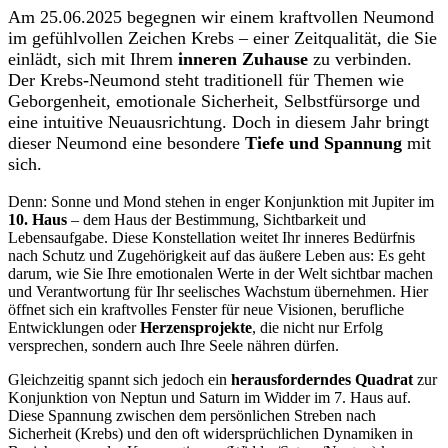
Am 25.06.2025 begegnen wir einem kraftvollen Neumond
im gefühlvollen Zeichen Krebs – einer Zeitqualität, die Sie
einlädt, sich mit Ihrem
inneren Zuhause
zu verbinden.
Der Krebs-Neumond steht traditionell für Themen wie
Geborgenheit, emotionale Sicherheit, Selbstfürsorge und
eine intuitive Neuausrichtung. Doch in diesem Jahr bringt
dieser Neumond eine besondere
Tiefe und Spannung
mit
sich.
Denn: Sonne und Mond stehen in enger Konjunktion mit Jupiter im
10. Haus
– dem Haus der Bestimmung, Sichtbarkeit und
Lebensaufgabe. Diese Konstellation weitet Ihr inneres Bedürfnis
nach Schutz und Zugehörigkeit auf das äußere Leben aus: Es geht
darum, wie Sie Ihre emotionalen Werte in der Welt sichtbar machen
und Verantwortung für Ihr seelisches Wachstum übernehmen. Hier
öffnet sich ein kraftvolles Fenster für neue Visionen, berufliche
Entwicklungen oder
Herzensprojekte
, die nicht nur Erfolg
versprechen, sondern auch Ihre Seele nähren dürfen.
Gleichzeitig spannt sich jedoch ein
herausforderndes Quadrat
zur
Konjunktion von Neptun und Saturn im Widder im 7. Haus auf.
Diese Spannung zwischen dem persönlichen Streben nach
Sicherheit (Krebs) und den oft widersprüchlichen Dynamiken in