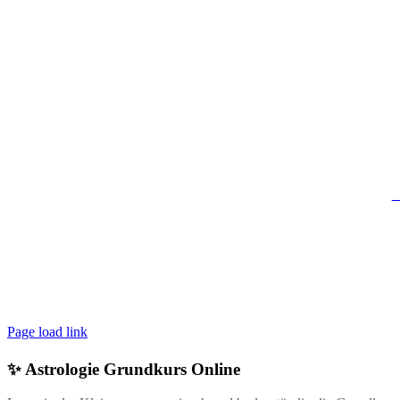
w
© Copyright 2026 | Astrid Heim, BA 
Page load link
✨
Astrologie Grundkurs Online